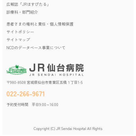
広報誌「JRほすぴたる」
３月19日（水）
会計表示版は、３月25日（火）から使用開始いたします。
診療科・部門紹介
患者さまの権利と責任・個人情報保護
2025年03月10日
お知らせ
サイトポリシー
腫瘍内科のご案内
サイトマップ
NCDのデータベース事業について
2025年02月07日
お知らせ
院外処方について
これまで外来患者さまのお薬を病院内の薬局でお渡ししていま
したが、2025年4月以降（時期については決まり次第お知らせし
ます）は、
患者さまご自身で調剤薬局を選び、お薬をお受け取りいただく
〒980-8508 宮城県仙台市青葉区五橋１丁目1-5
ことになります。
022-266-9671
ご理解とご協力をお願いいたします。
予約受付時間 平日9:00～16:00
2025年02月05日
お知らせ
セカンドオピニオン外来のご案内
Copyright (C) JR Sendai Hospital All Rights
2025年01月01日
お知らせ