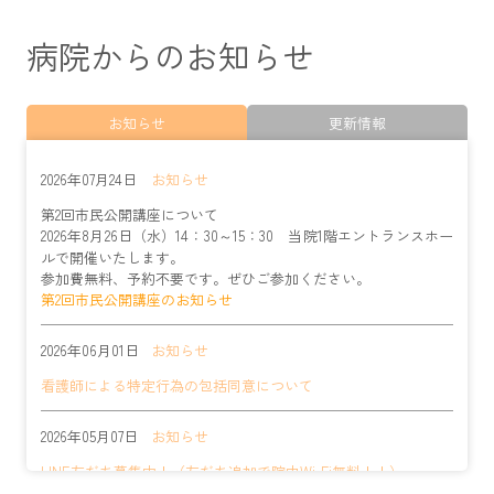
◆9月分
9月1日（火）【小児科】箱田医師
※午後休診となります。
病院からのお知らせ
9月2日（水）【眼科】大学医師
※午前休診となります。
9月11日（金）【眼科】大学医師
※新患・予約外の受付は不
可となります。
お知らせ
更新情報
9月17日（木）【内科】村越医師
9月18日（金）【内科】佐野医師
9月18日（金）【循環器内科】福地医師
※午前休診となりま
2026年07月24日
お知らせ
す。
9月24日（木）【循環器内科】湊谷医師
第2回市民公開講座について
9月25日（金）【循環器内科】湊谷医師
※午後休診となりま
2026年8月26日（水）14：30～15：30 当院1階エントランスホー
す。
ルで開催いたします。
9月25日（金）【外科】阿部医師
参加費無料、予約不要です。ぜひご参加ください。
第2回市民公開講座のお知らせ
◆10月分
10月13日（火）～14日（水）【内科】甲状腺外来
※尾﨑医師
2026年06月01日
お知らせ
不在のため休診となります。
10月15日（木）【内科】尾﨑医師
看護師による特定行為の包括同意について
10月16日（金）【内科】甲状腺外来
※尾﨑医師不在のため
休診となります。
2026年05月07日
お知らせ
10月14日（水）【消化器内科】菊池医師
LINE友だち募集中！（友だち追加で院内Wi-Fi無料！！）