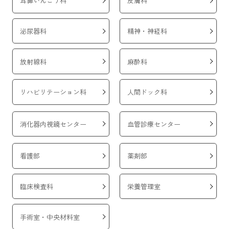
耳鼻いんこう科
皮膚科
2026年02月09日
お知らせ
2025年度 ＪＲ仙台病院患者満足度調査アンケート実施報告につ
いて
泌尿器科
精神・神経科
2025年11月10日（月）～2025年12月26日（金）に実施しました患
者満足度調査について、報告させていただきます。
2025年度 ＪＲ仙台病院患者満足度調査アンケート実施報告
放射線科
麻酔科
2026年01月13日
お知らせ
リハビリテーション科
人間ドック科
緩和ケア内科を開設しました
緩和ケア内科開設のお知らせ
ＪＲ仙台病院 受診申込書
消化器内視鏡センター
血管診療センター
緩和ケア病床外来面談にあたってのご質問
2026年01月05日
お知らせ
看護部
薬剤部
スイスイ検診についてのお知らせ
2026年１月５日より、「腎機能・痛風コース」に"eGFR“を追加
臨床検査科
栄養管理室
いたしました。
料金660円（税込）に変更はありません。
手術室・中央材料室
2026年01月01日
お知らせ