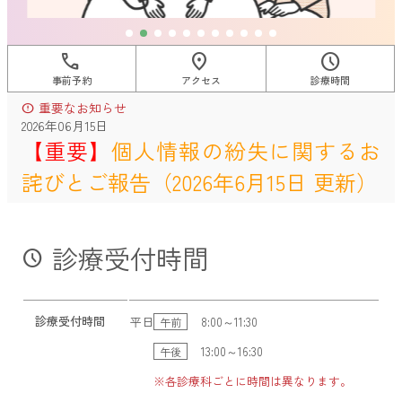
call
location_on
schedule
事前予約
アクセス
診療時間
重要なお知らせ
error
2026年06月15日
【重要】
個人情報の紛失に関するお
詫びとご報告（2026年6月15日 更新）
診療受付時間
schedule
診療受付時間
平日
8:00～11:30
午前
13:00～16:30
午後
※各診療科ごとに時間は異なります。