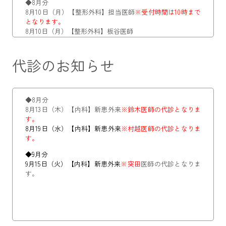
◆8月分
8月10日（月）【整形外科】担当医師
※受付時間は10時まで
となります。
8月10日（月）【整形外科】板谷医師
8月10日（月）【内科】突田医師
8月10日（月）【小児科】箱田医師
代診のお知らせ
8月10日（月）【皮膚科】江川医師
8月10日（月）～14日（金）【消化器内科】安倍医師
8月12日（水）【整形外科】板谷医師
8月12日（水）【整形外科】APS外来
8月12日（水）【消化器内科】菊池医師
◆8月分
8月12日（水）～14日（金）【小児科】箱田医師
8月13日（木）【内科】新患外来
※鈴木医師の代診となりま
8月12日（水）～14日（金）【外科】菊地医師
す。
8月13日（木）～14日（金）【眼科】担当医師
8月19日（水）【内科】新患外来
※村越
医師の代診となりま
す。
8月14日（金）【整形外科】担当医師
※新患・予約外の受付
は不可となります。
◆9月分
8月17日（月）【整形外科】担当医師
※新患・予約外の受付
9月15日（火）【内科】新患外来
※突田
医師の代診となりま
は不可となります。
す。
8月17日（月）【小児科】箱田医師
8月18日（火）【内科】鈴木医師
8月21日（金）【内科】鈴木医師
8月27日（木）【皮膚科】江川医師
8月28日（金）【内科】佐野医師