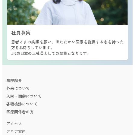
2025年04月04日
お知らせ
保険薬局の皆さまへ
院外処方プロトコルなどを掲載しましたので、ご活用いただけ
ますと幸いです。
社員募集
患者さまの笑顔を願い、あたたかい医療を提供する志を持った
2025年04月03日
お知らせ
方をお待ちしています。
２月７日に院外処方についてお知らせしておりましたが、開始
JR東日本の正社員としての募集となります。
日が
2025年７月１日
に決定しました。
ご理解とご協力をお願いいたします。
また、院外処方せん送信システムを導入しましたので、ご使用
ください。
病院紹介
院外処方開始日のご案内
院外処方せん送信システムのご案内
外来について
入院・面会について
2025年03月14日
お知らせ
各種検診について
会計表示版について
医療関係者の方
これまで会計が終了した際、スタッフが番号でお呼びしており
ましたが、３月24日（月）以降準備でき次第、番号を会計表示
アクセス
版に表示させていただきます。
フロア案内
ご理解とご協力をお願いいたします。