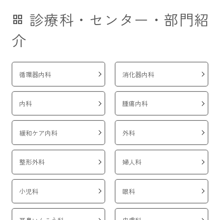
2026年03月12日
お知らせ
診療科・センター・部門紹
grid_view
【重要】
個人情報の紛失に関するお詫びとご報告（2026年3月12
介
日 更新）
2026年02月24日
お知らせ
循環器内科
消化器内科
製薬会社、その他業者のみなさまへ
当院での情報提供と訪問ルールについて
内科
腫瘍内科
2026年02月18日
お知らせ
【重要】
個人情報の紛失に対するお詫びとご報告(第１報)
緩和ケア内科
外科
2026年02月16日
お知らせ
第1回市民公開講座について
整形外科
婦人科
2026年3月24日（火）14：30～15：30 当院1階エントランスホー
ルで開催いたします。
参加費無料、予約不要です。ぜひご参加ください。
小児科
眼科
第1回市民公開講座のお知らせ