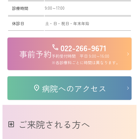
9:00～17:00
診療時間
休診日
土・日・祝日・年末年始
022-266-9671
call
事前予約
予約受付時間 平日 9:00～16:00
※各診療科ごとに時間は異なります。
病院へのアクセス
location_on
ご来院される方へ
local_hospital