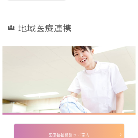
院長年頭あいさつ
2025年09月26日
お知らせ
地域医療連携
diversity_3
2025年度インフルエンザワクチン予防接種のご案内
2025年度点鼻生ワクチン（フルミスト）のご案内
2025年07月15日
お知らせ
放射線科では開業医の先生からの画像診断のご依頼を積極的に
お受けしておりますので、ぜひご依頼ください。
※Excelはダウンロードに時間がかかります
ＪＲ仙台病院放射線科のご紹介
画像・検査申込書兼診療情報提供書（Excel）
画像・検査申込書兼診療情報提供書（PDF）
MRI検査問診票（Excel）
MRI検査問診票（PDF）
2025年07月11日
お知らせ
株式会社マイナビフットボールクラブ × JR仙台病院との連携協
定締結について
医療福祉相談の
ご案内
【連携協定を締結いたしました！！】