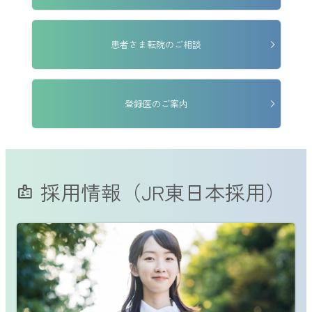
現在、面会時間は15分とさせていただいておりますが、
2025年６
月１日（日）より30分といたします。
また、面会可能な時間帯は14時00分～17時00分ですが、
2025年６
月４日（水）より14時00分～18時00分といたします。
患者さま転院のご相談
なお、面会可能な方（ご家族または身の回りのお世話をする方
２名まで）については変更ありません。
よろしくお願いいたします。
登録医のご案内
2025年05月01日
お知らせ
交通系ICカード決済の使用開始
について
2025年５月７日（水）より
自動精算機
で交通系ICカード決済をご
利用いただけます。
（窓口での使用はできません）
よろしくお願いいたします。
採用情報（JR東日本採用）
badge
2025年05月01日
お知らせ
自動精算機のクレジットカード払い使用再開について
自動精算機のクレジットカード払いを停止しておりましたが、
2025年５月７日（水）より使用を再開いたしますので、ご利用く
ださい。
長期間患者さまにはご不便をおかけしまして、申し訳ありませ
んでした。