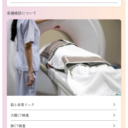
各種検診について
脳と血管ドック
大腸CT検査
肺CT検査