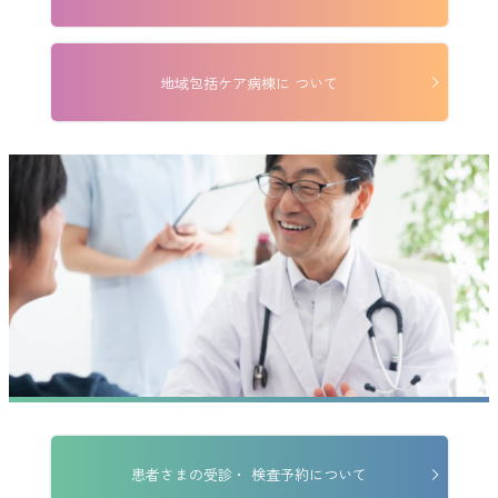
2025年07月10日
お知らせ
ＪＲ仙台病院のロゴについて
地域包括ケア病棟に
ついて
2025年06月25日
お知らせ
JEXER×JR仙台病院 コラボイベントについて
腰痛予防講座 普段の生活にひと工夫！
2025年06月06日
お知らせ
電子カルテシステム更新のお知らせ
当院では、より安全で質の高い医療の提供をめざし、
2025年６月
16日（月）から
新しい電子カルテシステムを導入いたします。
導入当初は、診察や会計等で患者さまをお待たせする時間が長
くなるなど、ご迷惑をおかけすることが予想されます。
スタッフ一同、円滑な運営に最大限努めてまいりますが、ご理
解を賜りますよう、お願い申し上げます。
2025年05月08日
お知らせ
患者さまの受診・
検査予約について
2025年６月からの面会について