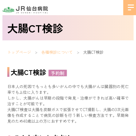
大腸CT検診
トップページ
各種検診について
大腸CT検診
大腸CT検診
予約制
日本人の死因でもっとも多いがんの中でも大腸がんは臓器別の死亡
率でも上位に入ります。
しかし、大腸がんは早期の段階で発見・治療ができれば高い確率で
治すことが可能です。
大腸CT検査は大腸を炭酸ガスで拡張させてCT撮影し、大腸の3次元画
像を作成することで病気の診断を行う新しい検査方法です。早期発
見のため40歳以上の方におすすめです。