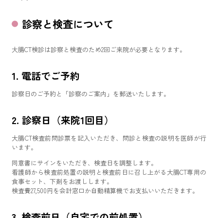
診察と検査について
大腸CT検診は診察と検査のため2回ご来院が必要となります。
1. 電話でご予約
診察日のご予約と「診察のご案内」を郵送いたします。
2. 診察日（来院1回目）
大腸CT検査前問診票を記入いただき、問診と検査の説明を医師が行
います。
同意書にサインをいただき、検査日を調整します。
看護師から検査前処置の説明と検査前日に召し上がる大腸CT専用の
食事セット、下剤をお渡しします。
検査費27,500円を会計窓口か自動精算機でお支払いいただきます。
3. 検査前日（自宅での前処置）