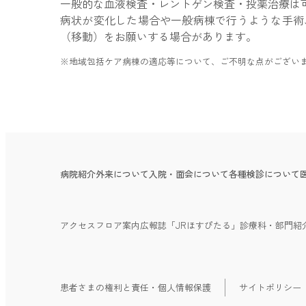
一般的な血液検査・レントゲン検査・投薬治療は
病状が変化した場合や一般病棟で行うような手術
（移動）をお願いする場合があります。
※地域包括ケア病棟の適応等について、ご不明な点がござい
病院紹介
外来について
入院・面会について
各種検診について
アクセス
フロア案内
広報誌「JRほすぴたる」
診療科・部門紹
患者さまの権利と責任・個人情報保護
サイトポリシー