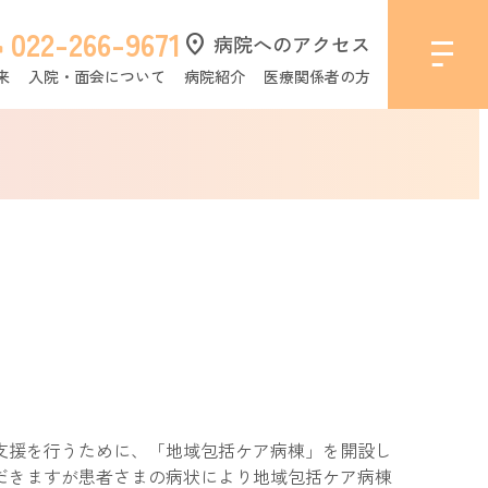
022-266-9671
l
location_on
病院へのアクセス
来
入院・面会について
病院紹介
医療関係者の方
支援を行うために、「地域包括ケア病棟」を開設し
だきますが患者さまの病状により地域包括ケア病棟