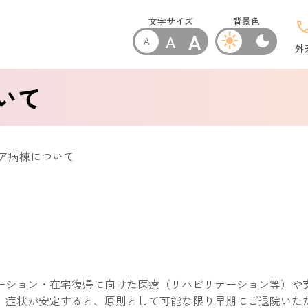
文字サイズ
背景色
cal
A
A
light_mode
dark_mode
A
外
いて
ア病棟について
ーション・在宅復帰に向けた医療（リハビリテーション等）や
、症状が安定すると、原則として可能な限り早期にご退院いた