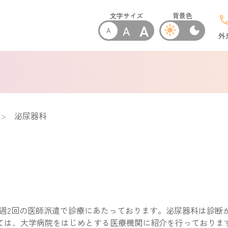
文字サイズ
背景色
cal
A
A
light_mode
dark_mode
A
外
泌尿器科
の週2回の医師派遣で診療にあたっております。泌尿器科は診断
ては、大学病院をはじめとする医療機関に紹介を行っておりま