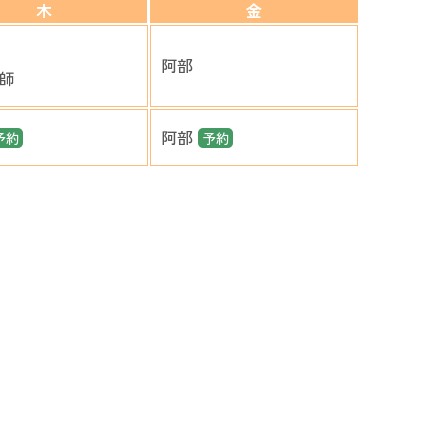
木
金
阿部
師
阿部
予約
予約