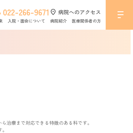
022-266-9671
l
location_on
病院へのアクセス
来
入院・面会について
病院紹介
医療関係者の方
から治療まで対応できる特徴のある科です。
す。