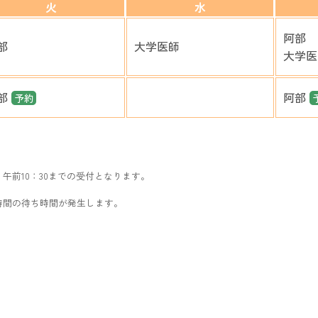
火
水
阿部
部
大学医師
大学医
部
阿部
予約
前10：30までの受付となります。
時間の待ち時間が発生します。