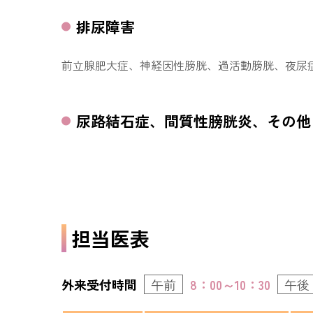
排尿障害
前立腺肥大症、神経因性膀胱、過活動膀胱、夜尿
尿路結石症、間質性膀胱炎、その他
担当医表
外来受付時間
午前
8：00～10：30
午後