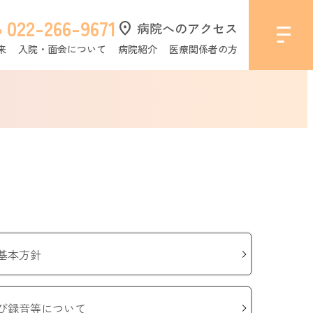
022-266-9671
l
location_on
病院へのアクセス
来
入院・面会について
病院紹介
医療関係者の方
基本方針
び録音等について