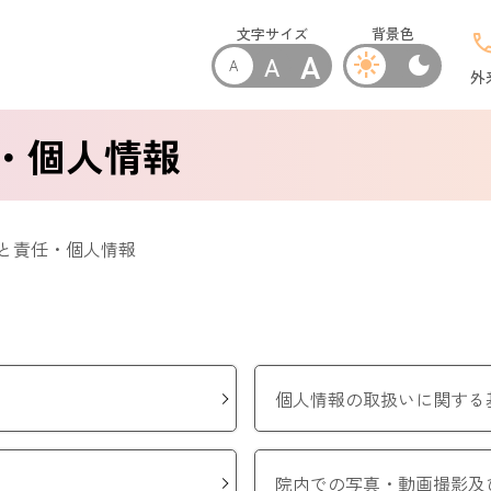
文字サイズ
背景色
cal
A
A
light_mode
dark_mode
A
外
・個人情報
と責任・個人情報
個人情報の取扱いに関する
院内での写真・動画撮影及