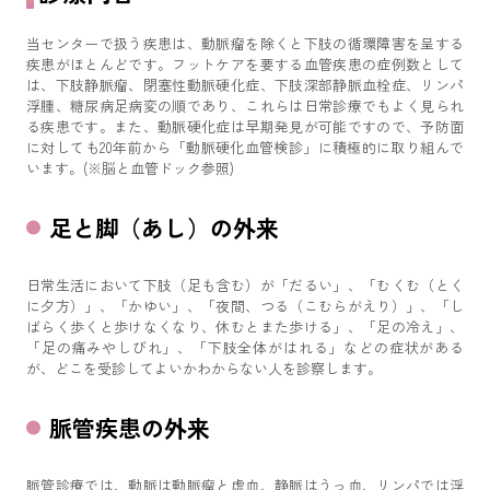
当センターで扱う疾患は、動脈瘤を除くと下肢の循環障害を呈する
疾患がほとんどです。フットケアを要する血管疾患の症例数として
は、下肢静脈瘤、閉塞性動脈硬化症、下肢深部静脈血栓症、リンパ
浮腫、糖尿病足病変の順であり、これらは日常診療でもよく見られ
る疾患です。また、動脈硬化症は早期発見が可能ですので、予防面
に対しても20年前から「動脈硬化血管検診」に積極的に取り組んで
います。(※脳と血管ドック参照)
足と脚（あし）の外来
日常生活において下肢（足も含む）が「だるい」、「むくむ（とく
に夕方）」、「かゆい」、「夜間、つる（こむらがえり）」、「し
ばらく歩くと歩けなくなり、休むとまた歩ける」、「足の冷え」、
「足の痛みやしびれ」、「下肢全体がはれる」などの症状がある
が、どこを受診してよいかわからない人を診察します。
脈管疾患の外来
脈管診療では、動脈は動脈瘤と虚血、静脈はうっ血、リンパでは浮