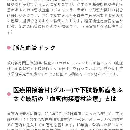
腫や炎症を診ていることになりますが、いずれも基礎疾患や併存疾
患があるため血管検査室（バスキュラーラボ）で形態と機能の総合
的評価が必要です。学会で認定された脈管専門医が患者さまが適切
に治療、選択できるように診療いたします。糖尿病性足病変を含む
四肢、体幹の脈管疾患なんでも結構です。（頭頚部と心臓は除きま
す）
脳と血管ドック
放射線専門医の脳MRI検査とコラボレーションして血管ドック（動脈
硬化血管検診と下肢静脈うっ血評価）を行っています。動脈硬化症
は早期発見が可能ですので予防面でも積極的に取り組んでいます。
医療用接着材(グルー)で下肢静脈瘤をふ
さぐ最新の「血管内接着材治療」とは
血管内接着材治療は、2019年12月に保険適用になった治療法で、下肢
静脈専用に開発された医療用接着材(グルー)を、カテーテルで治療す
る血管内に注入して血管を閉塞します。10年前に登場した熱によっ