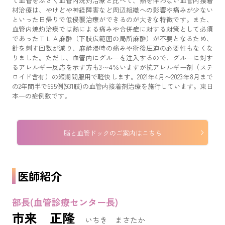
て血管をふさぐ血管内焼灼治療と比べて、熱を伴わない血管内接着
材治療は、やけどや神経障害など周辺組織への影響や痛みが少ない
といった日帰りで低侵襲治療ができるのが大きな特徴です。また、
血管内焼灼治療では熱による痛みや合併症に対する対策として必須
であったＴＬＡ麻酔（下肢広範囲の局所麻酔）が不要となるため、
針を刺す回数が減り、麻酔浸時の痛みや術後圧迫の必要性もなくな
りました。ただし、血管内にグルーを注入するので、グルーに対す
るアレルギー反応を示す方も3〜4％いますが抗アレルギー剤（ステ
ロイド含有）の短期間服用で軽快します。2021年4月〜2023年8月まで
の2年間半で695例(931肢)の血管内接着剤治療を施行しています。東日
本一の症例数です。
脳と血管ドックのご案内はこちら
医師紹介
部長(血管診療センター長)
市来 正隆
いちき まさたか