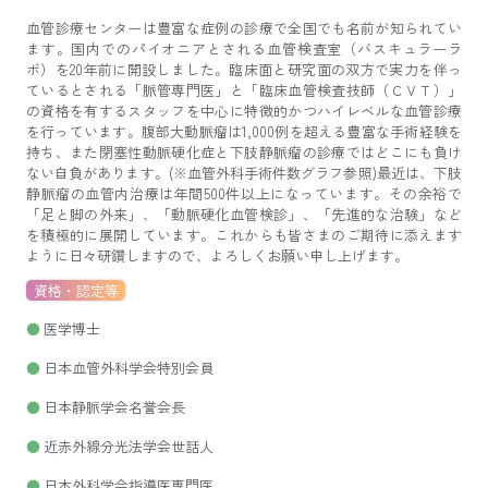
血管診療センターは豊富な症例の診療で全国でも名前が知られてい
ます。国内でのパイオニアとされる血管検査室（バスキュラーラ
ボ）を20年前に開設しました。臨床面と研究面の双方で実力を伴っ
ているとされる「脈管専門医」と「臨床血管検査技師（ＣＶＴ）」
の資格を有するスタッフを中心に特徴的かつハイレベルな血管診療
を行っています。腹部大動脈瘤は1,000例を超える豊富な手術経験を
持ち、また閉塞性動脈硬化症と下肢静脈瘤の診療ではどこにも負け
ない自負があります。(※血管外科手術件数グラフ参照)最近は、下肢
静脈瘤の血管内治療は年間500件以上になっています。その余裕で
「足と脚の外来」、「動脈硬化血管検診」、「先進的な治験」など
を積極的に展開しています。これからも皆さまのご期待に添えます
ように日々研鑽しますので、よろしくお願い申し上げます。
資格・認定等
医学博士
日本血管外科学会特別会員
日本静脈学会名誉会長
近赤外線分光法学会世話人
日本外科学会指導医専門医