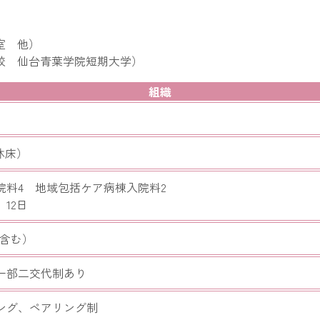
室 他）
校 仙台青葉学院短期大学）
組織
休床）
院料4 地域包括ケア病棟入院料2
12日
手含む）
一部二交代制あり
ング、ペアリング制