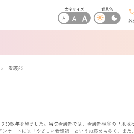
文字サイズ
背景色
cal
A
A
light_mode
dark_mode
A
外
看護部
なり30数年を経ました。当院看護部では、看護部理念の「地域
アンケートには「やさしい看護師」というお褒めも多く、また