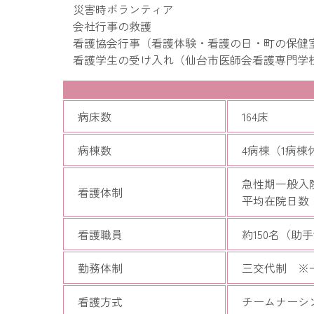
災害時ボランティア
会社行事の救護
看護協会行事（看護体験・看護の日・町の保健
看護学生の受け入れ（仙台市医師会看護専門学
病床数
164床
病棟数
4病棟（1病棟
急性期一般入
看護体制
平均在院日数 
看護職員
約150名（助
勤務体制
三交代制 ※
看護方式
チームナーシ