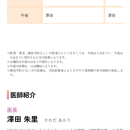
午後
澤田
澤田
新患・再来（事前予約なし）の患者さんにつきましては、午前は11:30までに、午後は
16:00までに受付された方の診療となります。
水曜日は午後15:00までの受付となります。
午後の診察は、14:00開始となります。
事前予約がない方の診療は、予約診療後となりますので長時間の待ち時間が発生しま
す。
医師紹介
医長
澤田 朱里
さわだ あかり