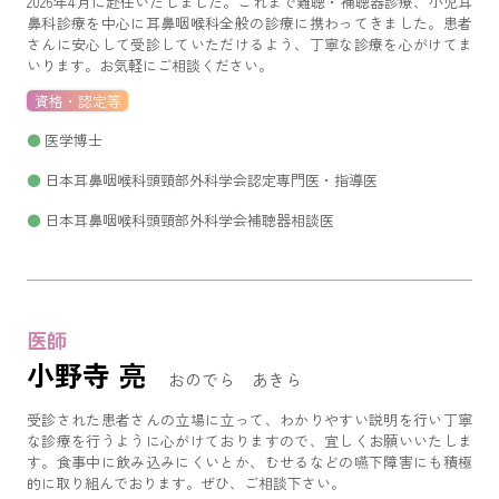
2026年4月に赴任いたしました。これまで難聴・補聴器診療、小児耳
鼻科診療を中心に耳鼻咽喉科全般の診療に携わってきました。患者
さんに安心して受診していただけるよう、丁寧な診療を心がけてま
いります。お気軽にご相談ください。
資格・認定等
医学博士
日本耳鼻咽喉科頭頸部外科学会認定専門医・指導医
日本耳鼻咽喉科頭頸部外科学会補聴器相談医
医師
小野寺 亮
おのでら あきら
受診された患者さんの立場に立って、わかりやすい説明を行い丁寧
な診療を行うように心がけておりますので、宜しくお願いいたしま
す。食事中に飲み込みにくいとか、むせるなどの嚥下障害にも積極
的に取り組んでおります。ぜひ、ご相談下さい。