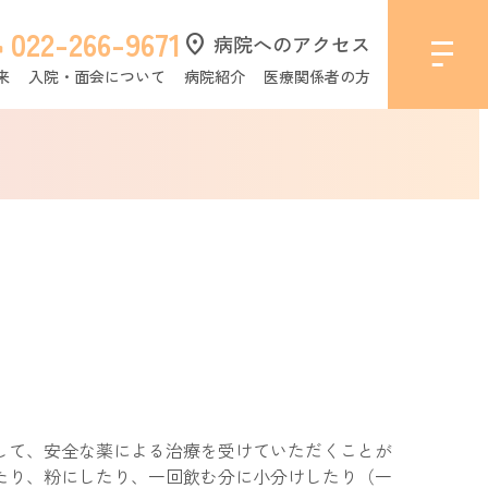
022-266-9671
l
location_on
病院へのアクセス
来
入院・面会について
病院紹介
医療関係者の方
して、安全な薬による治療を受けていただくことが
たり、粉にしたり、一回飲む分に小分けしたり（一