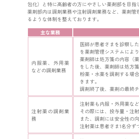
包化）と特に高齢者の方にやさしい薬剤部を目指
薬剤部内は調剤業務や注射調剤業務など、薬剤管
るような体制を整えております。
主な業務
医師が患者さまを診察し
を薬剤管理システムによ
薬剤師は処方箋の内容（
内服薬、外用薬
をした後、薬剤師は処方
などの調剤業務
粉薬・水薬を調剤する場
きます。
調剤終了後、薬剤の最終
注射薬も内服・外用薬な
注射薬の調剤業
その際には、投与量・注
務
また、調剤には安全性の向
注射薬は患者さま1名分ず