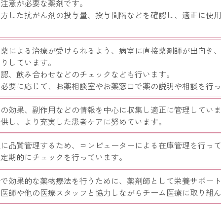
に注意が必要な薬剤です。
処方した抗がん剤の投与量、投与間隔などを確認し、適正に使
て薬による治療が受けられるよう、病室に直接薬剤師が出向き
たりしています。
確認、飲み合わせなどのチェックなども行います。
も必要に応じて、お薬相談室やお薬窓口で薬の説明や相談を行
品の効果、副作用などの情報を中心に収集し適正に管理してい
提供し、より充実した患者ケアに努めています。
正に品質管理するため、コンピューターによる在庫管理を行っ
が定期的にチェックを行っています。
全で効果的な薬物療法を行うために、薬剤師として栄養サポー
、医師や他の医療スタッフと協力しながらチーム医療に取り組