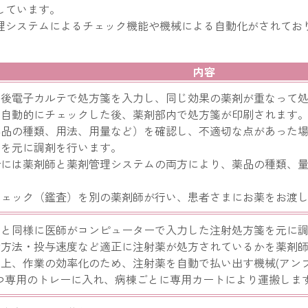
しています。
理システムによるチェック機能や機械による自動化がされてお
内容
た後電子カルテで処方箋を入力し、同じ効果の薬剤が重なって
り自動的にチェックした後、薬剤部内で処方箋が印刷されます
薬品の種類、用法、用量など）を確認し、不適切な点があった
箋を元に調剤を行います。
合には薬剤師と薬剤管理システムの両方により、薬品の種類、
チェック（鑑査）を別の薬剤師が行い、患者さまにお薬をお渡
どと同様に医師がコンピューターで入力した注射処方箋を元に
射方法・投与速度など適正に注射薬が処方されているかを薬剤
上、作業の効率化のため、注射薬を自動で払い出す機械(アン
つ専用のトレーに入れ、病棟ごとに専用カートにより運搬しま