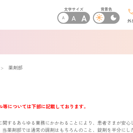
文字サイズ
背景色
cal
A
A
light_mode
dark_mode
A
外
薬剤部
ル等については下部に記載しております。
に関するあらゆる業務にかかわることにより、患者さまが安心
、当薬剤部では通常の調剤はもちろんのこと、錠剤を半分にし