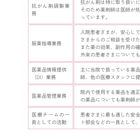
抗がん剤は特に取り扱い
抗がん剤調製業
そのため薬剤師は医師が
務
っています。
入院患者さまが、安心し
さまからのご相談を受け
服薬指導業務
また薬の効果、副作用の
外来の患者さまについて
医薬品情報提供
主に当院で扱っている薬
（DI）業務
師、他の医療スタッフに
院内で使用する薬品を適
医薬品管理業務
の薬品についても薬剤師
医療チームの一
患者さまに最も適した安
員としての活動
ト部会などの一員として