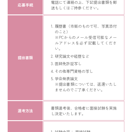
電話にて連絡の上、下記提出書類を郵
応募手続
送もしくはご持参ください。
履歴書（市販のもので可、写真添付
のこと）
※PCからのメール受信可能なメー
ルアドレスを必ず記載してくださ
い。
研究論文や経歴など
提出書類
医師免許証写し
その他専門資格の写し
学会発表論文
※提出書類については、返還いたし
ませんのでご了承ください。
書類選考後、合格者に面接試験を実施
選考方法
し決定いたします。
試験内容： 面接試験