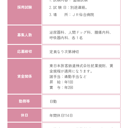
採用試験
試 験 日：別途連絡。
場 所：ＪＲ仙台病院
泌尿器科、人間ドッグ科、腫瘍内科、
募集人数
呼吸器内科、各１名
応募締切
定員なり次第締切
東日本旅客鉄道株式会社就業規則、賃
金規程が適用になります。
賃金関係
諸手当：通勤手当など
昇 給：年1回
賞 与：年2回
勤務等
日勤
休日
年間休日114日