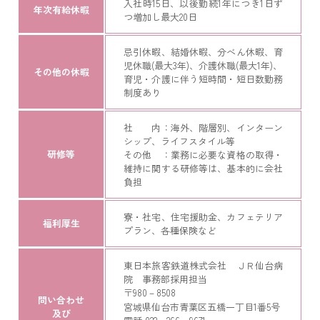
入社時15日、以後勤続1年につき1日ず
年次有給休暇
つ増加し最大20日
忌引休暇、結婚休暇、分べん休暇、育
児休職(最大3年)、介護休職(最大1年)、
その他の休暇
育児・介護に伴う短時間・短日数勤務
制度あり
社 内：海外、階層別、インターン
シップ、ライフスタイル等
研修等
その他 ：業務に必要な資格の取得・
維持に関する研修等は、基本的に会社
負担
寮・社宅、住宅援助金、カフェテリア
福利厚生
プラン、各種保険など
東日本旅客鉄道株式会社 ＪＲ仙台病
院 事務部採用担当
〒980－8508
問い合わせ
宮城県仙台市青葉区五橋一丁目1番5号
及び