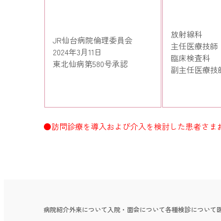
放射線科
JR仙台病院倫理委員会
主任医療技師
2024年3月11日
臨床検査科
東北仙病第580号承認
副主任医療技
●訪問診療を導入および介入を検討した患者さま
病院紹介
外来について
入院・面会について
各種検診について