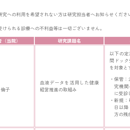
研究への利用を希望されない方は研究担当者へお知らせくださ
受けられる診療への不利益等は一切ございません。
者（当院）
研究課題名
以下の定
間ドック
を対象と
保管：2
血液データを活用した健康
究機関
 倫子
経営推進の取組み
に受診
新規：
日以降
方の残