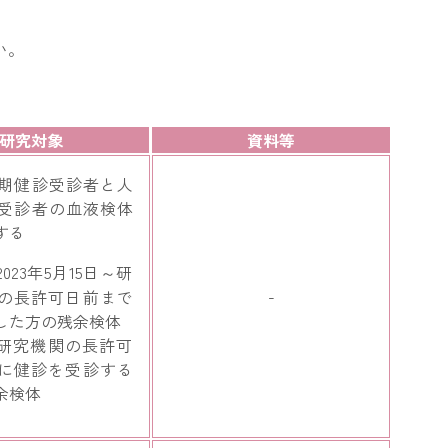
い。
研究対象
資料等
期健診受診者と人
受診者の血液検体
する
023年5月15日～研
-
の長許可日前まで
した方の残余検体
研究機関の長許可
に健診を受診する
余検体