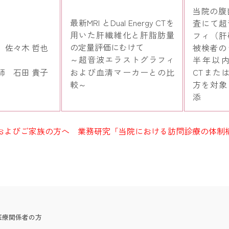
当院の腹
最新MRI とDual Energy CTを
査にて超
用いた肝繊維化と肝脂肪量
フィ（肝
の定量評価にむけて
 佐々木 哲也
被検者の
～超音波エラストグラフィ
半年以内に肝
師 石田 貴子
および血清マーカーとの比
CTまた
較～
方を対象
添
およびご家族の方へ 業務研究「当院における訪問診療の体制
医療関係者の方