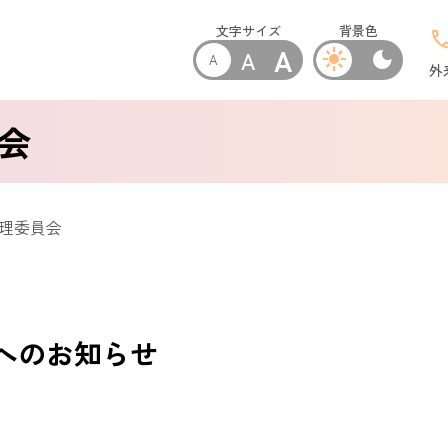
文字サイズ
背景色
cal
A
A
light_mode
dark_mode
A
外
会
倫理委員会
へのお知らせ