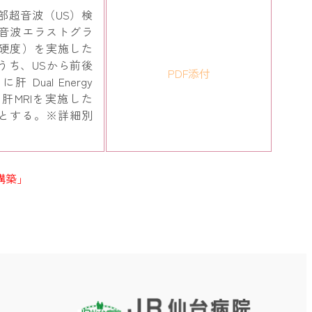
部超音波（US）検
音波エラストグラ
硬度）を実施した
うち、USから前後
PDF添付
 Dual Energy
は肝MRIを実施した
とする。※詳細別
構築」