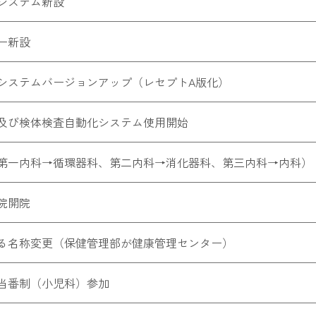
システム新設
ー新設
システムバージョンアップ（レセプトA版化）
及び検体検査自動化システム使用開始
第一内科→循環器科、第二内科→消化器科、第三内科→内科）
院開院
る名称変更（保健管理部が健康管理センター）
当番制（小児科）参加