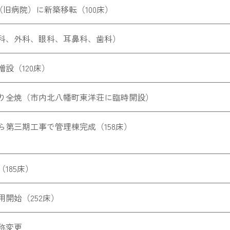
1（旧病院）に新築移転（100床）
科、外科、眼科、耳鼻科、歯科）
増設（120床）
り全焼（市内北八幡町東洋荘に臨時開設）
ら第三期工事で管理棟完成（158床）
185床）
用開始（252床）
称変更