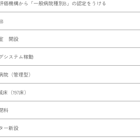
評価機構から「一般病院種別B」の認定をうける
出
室 開設
グシステム稼動
病院（管理型）
減床（197床）
閉科
ター新設