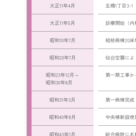
大正11年4月
五橋1丁目3-
大正11年5月
診療開始（内
昭和10年7月
結核病棟20床
昭和20年7月
仙台空襲によ
昭和23年12月～
第一期工事か
昭和30年8月
昭和31年3月
第一病棟完成（
昭和40年8月
中央棟新設使
昭和43年1月
総合病院に名