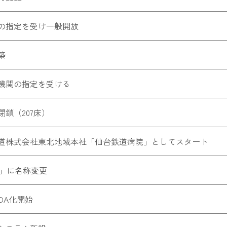
の指定を受け一般開放
築
機関の指定を受ける
閉鎖（207床）
道株式会社東北地域本社「仙台鉄道病院」としてスタート
院」に名称変更
OA化開始