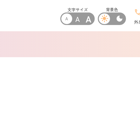
文字サイズ
背景色
cal
A
A
light_mode
dark_mode
A
外